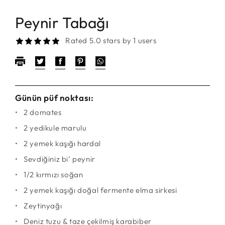
Peynir Tabağı
Rated 5.0 stars by 1 users
Günün püf noktası:
2 domates
2 yedikule marulu
2 yemek kaşığı hardal
Sevdiğiniz bi’ peynir
1/2 kırmızı soğan
2 yemek kaşığı doğal fermente elma sirkesi
Zeytinyağı
Deniz tuzu & taze çekilmiş karabiber