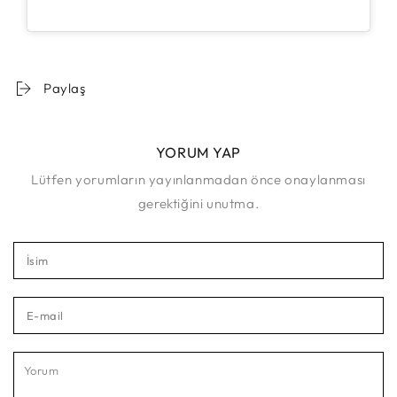
Paylaş
YORUM YAP
Lütfen yorumların yayınlanmadan önce onaylanması
gerektiğini unutma.
İsim
E-
mail
Yorum