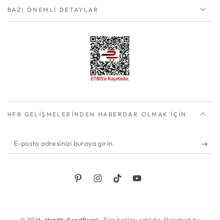
BAZI ÖNEMLI DETAYLAR
HFB GELIŞMELERINDEN HABERDAR OLMAK IÇIN
E-
posta
adresinizi
Pinterest
Instagram
TikTok
YouTube
buraya
girin.
© 2026,
HealthyFoodBreak
. Tüm hakları saklıdır. Designed by